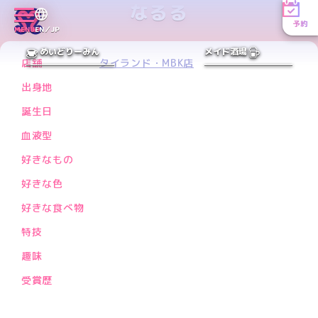
なるる
予約
MENU
EN／JP
PREV
NEXT
めいどりーみん
メイド酒場
店舗
タイランド・MBK店
出身地
誕生日
血液型
好きなもの
好きな色
好きな食べ物
特技
趣味
受賞歴