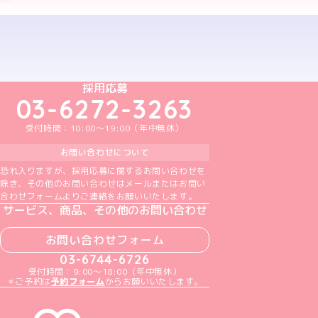
予約する
めいどりーみんTikTok公式アカウント
めいどりーみんX公式アカウント
めいどりーみんInstagram公式アカウント
めいどりーみんFacebook公式アカウン
めいどりーみんYouTube公式アカ
採用応募
03-6272-3263
受付時間：10:00～19:00（年中無休）
お問い合わせについて
恐れ入りますが、採用応募に関するお問い合わせを
除き、その他のお問い合わせはメールまたはお問い
合わせフォームよりご連絡をお願いいたします。
サービス、商品、その他のお問い合わせ
お問い合わせフォーム
03-6744-6726
受付時間：9:00～18:00（年中無休）
＊ご予約は
予約フォーム
からお願いいたします。