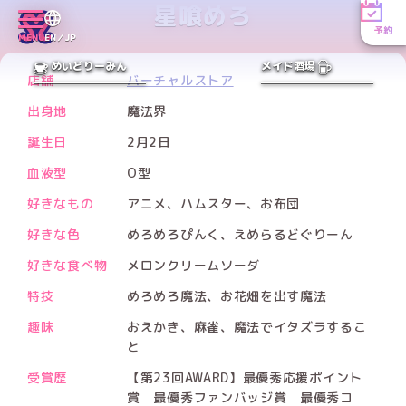
星喰めろ
予約
Xアカウント
MENU
EN／JP
PREV
NEXT
めいどりーみん
メイド酒場
店舗
バーチャルストア
出身地
魔法界
誕生日
2月2日
血液型
O型
好きなもの
アニメ、ハムスター、お布団
好きな色
めろめろぴんく、えめらるどぐりーん
好きな食べ物
メロンクリームソーダ
特技
めろめろ魔法、お花畑を出す魔法
趣味
おえかき、麻雀、魔法でイタズラするこ
と
受賞歴
【第23回AWARD】最優秀応援ポイント
賞 最優秀ファンバッジ賞 最優秀コ