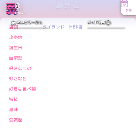
あきこ
予約
MENU
EN／JP
PREV
NEXT
めいどりーみん
メイド酒場
店舗
タイランド・MBK店
出身地
誕生日
血液型
好きなもの
好きな色
好きな食べ物
特技
趣味
受賞歴