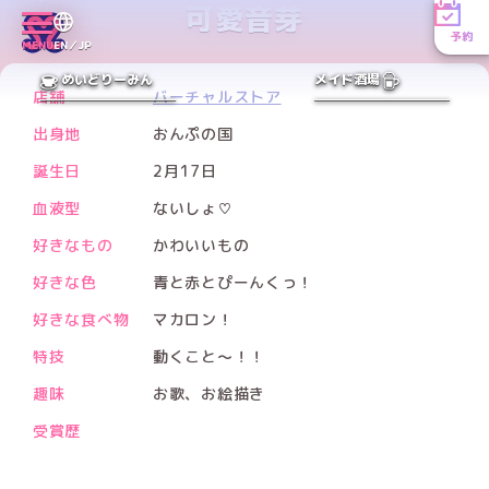
可愛音芽
予約
MENU
EN／JP
PREV
NEXT
めいどりーみん
メイド酒場
店舗
バーチャルストア
出身地
おんぷの国
誕生日
2月17日
血液型
ないしょ♡
好きなもの
かわいいもの
好きな色
青と赤とぴーんくっ！
好きな食べ物
マカロン！
特技
動くこと〜！！
趣味
お歌、お絵描き
受賞歴