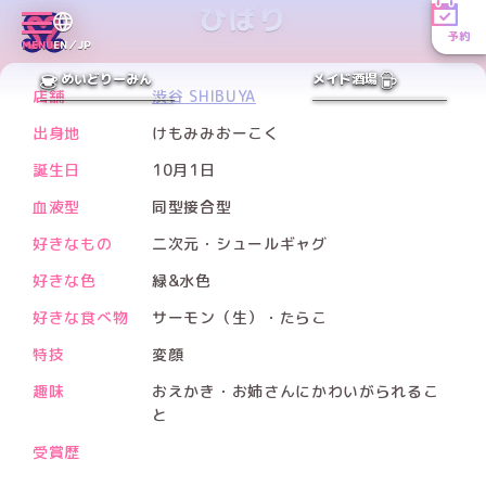
ひばり
予約
Xアカウント
MENU
EN／JP
PREV
NEXT
めいどりーみん
メイド酒場
店舗
渋谷 SHIBUYA
出身地
けもみみおーこく
誕生日
10月1日
血液型
同型接合型
好きなもの
二次元・シュールギャグ
好きな色
緑&水色
好きな食べ物
サーモン（生）・たらこ
特技
変顔
趣味
おえかき・お姉さんにかわいがられるこ
と
受賞歴