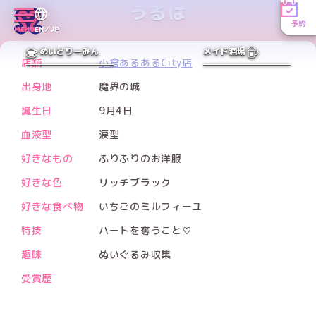
うるは
予約
Xアカウント
MENU
EN／JP
PREV
NEXT
めいどりーみん
メイド酒場
店舗
小倉あるあるCity店
出身地
魔界の城
誕生日
9月4日
血液型
涙型
好きなもの
ふりふりのお洋服
好きな色
リッチブラック
好きな食べ物
いちごのミルフィーユ
特技
ハートを奪うこと♡
趣味
ぬいぐるみ収集
受賞歴