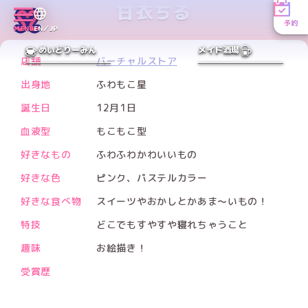
甘衣ちる
予約
MENU
EN／JP
PREV
NEXT
めいどりーみん
メイド酒場
店舗
バーチャルストア
出身地
ふわもこ星
誕生日
12月1日
血液型
もこもこ型
好きなもの
ふわふわかわいいもの
好きな色
ピンク、パステルカラー
好きな食べ物
スイーツやおかしとかあま〜いもの！
特技
どこでもすやすや寝れちゃうこと
趣味
お絵描き！
受賞歴