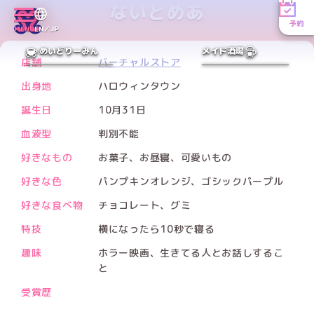
ないとめあ
予約
MENU
EN／JP
PREV
NEXT
めいどりーみん
メイド酒場
店舗
バーチャルストア
出身地
ハロウィンタウン
誕生日
10月31日
血液型
判別不能
好きなもの
お菓子、お昼寝、可愛いもの
好きな色
パンプキンオレンジ、ゴシックパープル
好きな食べ物
チョコレート、グミ
特技
横になったら10秒で寝る
趣味
ホラー映画、生きてる人とお話しするこ
と
受賞歴