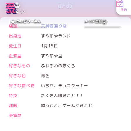
みお
予約
Xアカウント
MENU
EN／JP
PREV
NEXT
めいどりーみん
メイド酒場
店舗
天神西通り店
出身地
すやすやランド
誕生日
1月15日
血液型
すやすや型
好きなもの
ふわふわのまくら
好きな色
青色
好きな食べ物
いちご、チョコクッキー
特技
たくさん寝ること！！
趣味
歌うこと、ゲームすること
受賞歴