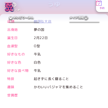
うゆ
予約
MENU
EN／JP
PREV
NEXT
めいどりーみん
メイド酒場
店舗
韓国弘大店
出身地
夢の国
誕生日
2月22日
血液型
O型
好きなもの
牛乳
好きな色
白色
好きな食べ物
牛乳
特技
起きずに長く寝ること
趣味
かわいいパジャマを集めること
受賞歴