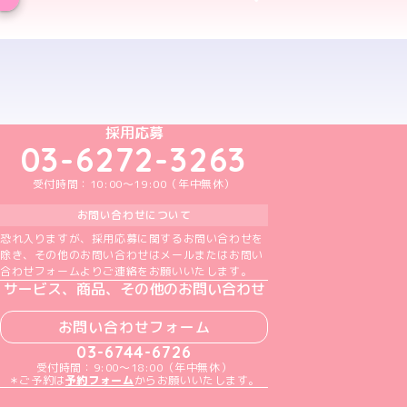
予約する
めいどりーみんTikTok公式アカウント
めいどりーみんX公式アカウント
めいどりーみんInstagram公式アカウント
めいどりーみんFacebook公式アカウン
めいどりーみんYouTube公式アカ
採用応募
03-6272-3263
受付時間：10:00～19:00（年中無休）
お問い合わせについて
恐れ入りますが、採用応募に関するお問い合わせを
除き、その他のお問い合わせはメールまたはお問い
合わせフォームよりご連絡をお願いいたします。
サービス、商品、その他のお問い合わせ
お問い合わせフォーム
03-6744-6726
受付時間：9:00～18:00（年中無休）
＊ご予約は
予約フォーム
からお願いいたします。