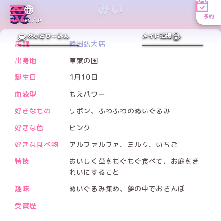
みい
予約
MENU
EN／JP
PREV
NEXT
めいどりーみん
メイド酒場
店舗
韓国弘大店
出身地
草葉の国
誕生日
1月10日
血液型
もえパワー
好きなもの
リボン、ふわふわのぬいぐるみ
好きな色
ピンク
好きな食べ物
アルファルファ、ミルク、いちご
特技
おいしく草をもぐもぐ食べて、お庭をき
れいにすること
趣味
ぬいぐるみ集め、夢の中でおさんぽ
受賞歴