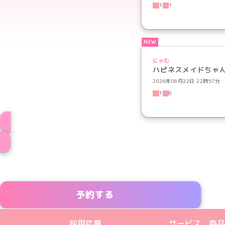
1
1
にゃむ
ハピネスメイドちゃ
2026年06月22日 22時57分
1
0
予約する
めいどりーみんTikTok公式アカウン
めいどりーみんX公式アカウント
めいどりーみんInstagra
めいどりーみんFace
めいどりーみんY
採用応募
サービス、商品