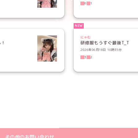
0
1
にゃむ
ん！
研修服もうすぐ最後T_T
2026年06月18日 10時35分
3
2
メイド一覧へ
ト
m公式アカウント
book公式アカウント
ouTube公式アカウント
、その他のお問い合わせ