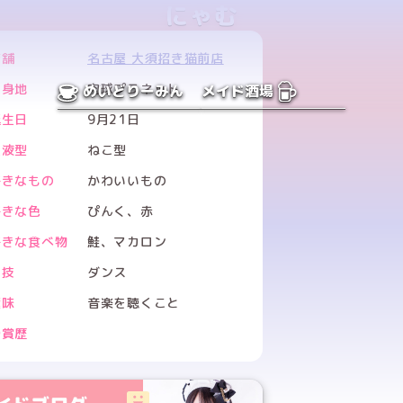
にゃむ
店舗
名古屋 大須招き猫前店
出身地
肉球プラネット
めいどりーみん
メイド酒場
誕生日
9月21日
血液型
ねこ型
好きなもの
かわいいもの
好きな色
ぴんく、赤
好きな食べ物
鮭、マカロン
特技
ダンス
趣味
音楽を聴くこと
受賞歴