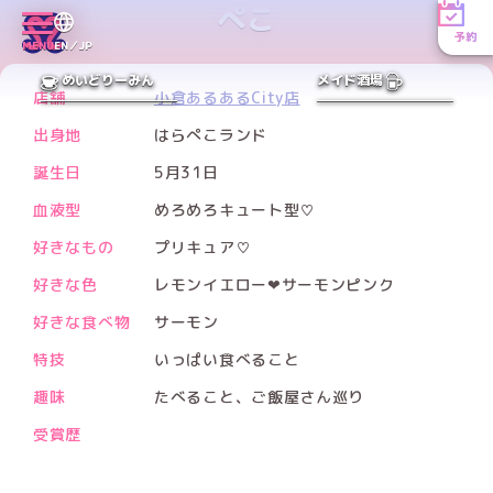
ぺこ
予約
MENU
EN／JP
PREV
NEXT
めいどりーみん
メイド酒場
店舗
小倉あるあるCity店
出身地
はらぺこランド
誕生日
5月31日
血液型
めろめろキュート型♡
好きなもの
プリキュア♡
好きな色
レモンイエロー❤︎サーモンピンク
好きな食べ物
サーモン
特技
いっぱい食べること
趣味
たべること、ご飯屋さん巡り
受賞歴