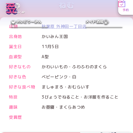
ねむ
予約
MENU
EN／JP
PREV
NEXT
めいどりーみん
メイド酒場
店舗
秋葉原 外神田一丁目店
出身地
かいみん王国
誕生日
11月5日
血液型
A型
好きなもの
かわいいもの・ふわふわのまくら
好きな色
ベビーピンク・白
好きな食べ物
ましゅまろ・おむらいす
特技
3びょうでねること・お洋服を作ること
趣味
お昼寝・まくらあつめ
受賞歴