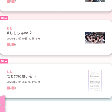
2
2
ねむ
#ももちるvol2
2026年07月10日 12時18分
2
0
ねむ
ももｻﾝに願いを…
2026年07月06日 09時58分
0
1
メイド一覧へ