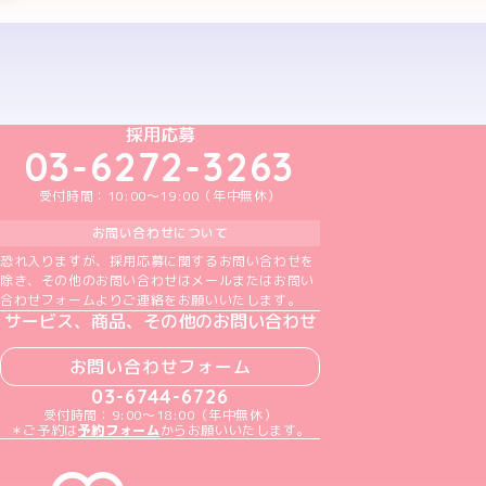
予約する
めいどりーみんTikTok公式アカウント
めいどりーみんX公式アカウント
めいどりーみんInstagram公式アカウント
めいどりーみんFacebook公式アカウン
めいどりーみんYouTube公式アカ
採用応募
03-6272-3263
受付時間：10:00～19:00（年中無休）
お問い合わせについて
恐れ入りますが、採用応募に関するお問い合わせを
除き、その他のお問い合わせはメールまたはお問い
合わせフォームよりご連絡をお願いいたします。
サービス、商品、その他のお問い合わせ
お問い合わせフォーム
03-6744-6726
受付時間：9:00～18:00（年中無休）
＊ご予約は
予約フォーム
からお願いいたします。