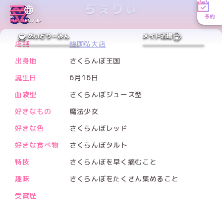
ちぇりぃ
予約
MENU
EN／JP
PREV
NEXT
めいどりーみん
メイド酒場
店舗
韓国弘大店
出身地
さくらんぼ王国
誕生日
6月16日
血液型
さくらんぼジュース型
好きなもの
魔法少女
好きな色
さくらんぼレッド
好きな食べ物
さくらんぼタルト
特技
さくらんぼを早く摘むこと
趣味
さくらんぼをたくさん集めること
受賞歴