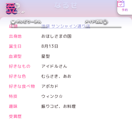
なるせ
予約
MENU
EN／JP
PREV
NEXT
めいどりーみん
メイド酒場
店舗
池袋 サンシャイン通り店
出身地
おほしさまの国
誕生日
8月13日
血液型
星型
好きなもの
アイドルさん
好きな色
むらさき、あお
好きな食べ物
アボカド
特技
ウィンク☆
趣味
振りコピ、お料理
受賞歴