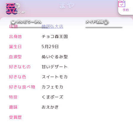
まや
予約
MENU
EN／JP
PREV
NEXT
めいどりーみん
メイド酒場
店舗
韓国弘大店
出身地
チョコ森王国
誕生日
5月29日
血液型
ぬいぐるみ型
好きなもの
甘いデザート
好きな色
スイートモカ
好きな食べ物
カフェモカ
特技
くまポーズ
趣味
おえかき
受賞歴