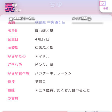
ちゆ
予約
MENU
EN／JP
PREV
NEXT
めいどりーみん
メイド酒場
店舗
秋葉原 中央通り店
出身地
ほわほわ星
誕生日
4月27日
血液型
ゆるふわ型
好きなもの
アイドル
好きな色
ピンク、紫
好きな食べ物
パンケーキ、ラーメン
特技
笑顔♡
趣味
アニメ鑑賞、たくさん食べること
受賞歴