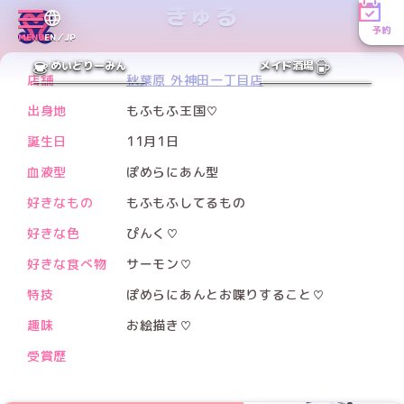
きゅる
予約
MENU
EN／JP
PREV
NEXT
めいどりーみん
メイド酒場
店舗
秋葉原 外神田一丁目店
出身地
もふもふ王国♡
誕生日
11月1日
血液型
ぽめらにあん型
好きなもの
もふもふしてるもの
好きな色
ぴんく♡
好きな食べ物
サーモン♡
特技
ぽめらにあんとお喋りすること♡
趣味
お絵描き♡
受賞歴