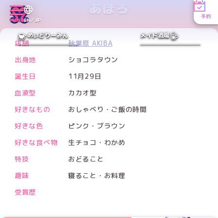
あぽろ
予約
MENU
EN／JP
PREV
NEXT
めいどりーみん
メイド酒場
店舗
秋葉原 AKIBA
出身地
ショコラタウン
誕生日
11月29日
血液型
カカオ型
好きなもの
おしゃべり・ご飯の時間
好きな色
ピンク・ブラウン
好きな食べ物
生チョコ・わかめ
特技
おどること
趣味
寝ること・お料理
受賞歴