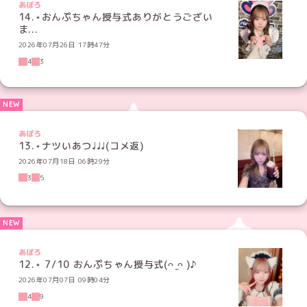
あぽろ
14.⋆おんぷちゃん授与式ありがとうござい
ま...
2026年07月26日 17時47分
4
3
あぽろ
13.⋆ナツいあつ♩♩♩(コメ返)
2026年07月18日 06時29分
3
5
あぽろ
12.⋆ 7/10 おんぷちゃん授与式(ᴖ ̫ᴖ )♪
2026年07月07日 09時04分
4
9