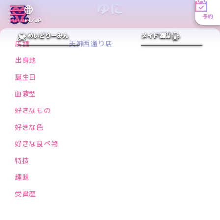
ゆに
予約
MENU
EN／JP
PREV
NEXT
めいどりーみん
メイド酒場
店舗
天神西通り店
出身地
誕生日
血液型
好きなもの
好きな色
好きな食べ物
特技
趣味
受賞歴