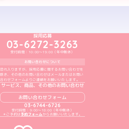
予約する
めいどりーみんTikTok公式アカウント
めいどりーみんX公式アカウント
めいどりーみんInstagram公式アカウント
めいどりーみんFacebook公式アカウン
めいどりーみんYouTube公式アカ
採用応募
03-6272-3263
受付時間：10:00～19:00（年中無休）
お問い合わせについて
恐れ入りますが、採用応募に関するお問い合わせを
除き、その他のお問い合わせはメールまたはお問い
合わせフォームよりご連絡をお願いいたします。
サービス、商品、その他のお問い合わせ
お問い合わせフォーム
03-6744-6726
受付時間：9:00～18:00（年中無休）
＊ご予約は
予約フォーム
からお願いいたします。