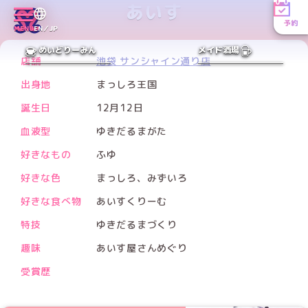
あいす
予約
MENU
EN／JP
PREV
NEXT
めいどりーみん
メイド酒場
店舗
池袋 サンシャイン通り店
出身地
まっしろ王国
誕生日
12月12日
血液型
ゆきだるまがた
好きなもの
ふゆ
好きな色
まっしろ、みずいろ
好きな食べ物
あいすくりーむ
特技
ゆきだるまづくり
趣味
あいす屋さんめぐり
受賞歴