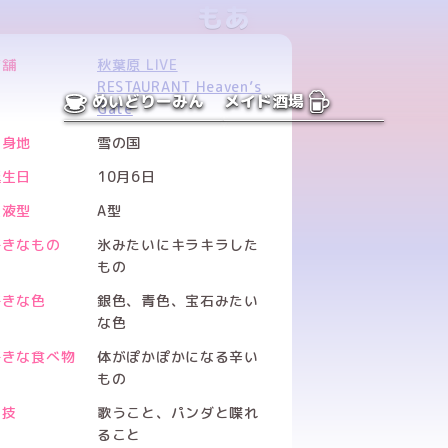
もあ
店舗
秋葉原 LIVE
RESTAURANT Heaven’s
めいどりーみん
メイド酒場
Gate
出身地
雪の国
誕生日
10月6日
血液型
A型
好きなもの
氷みたいにキラキラした
もの
好きな色
銀色、青色、宝石みたい
な色
好きな食べ物
体がぽかぽかになる辛い
もの
特技
歌うこと、パンダと喋れ
ること