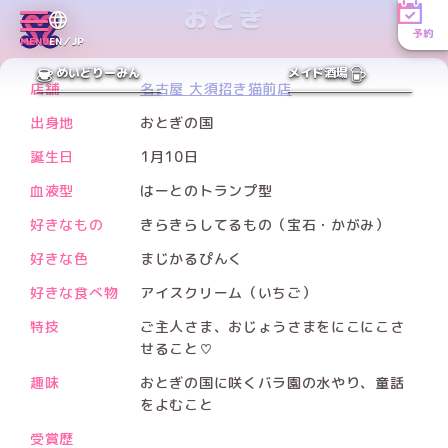
おとぎ
予約
MENU
EN／JP
PREV
NEXT
めいどりーみん
メイド酒場
店舗
名古屋 大須招き猫前店
出身地
おとぎの国
誕生日
1月10日
血液型
はーとのトランプ型
好きなもの
きらきらしてるもの（宝石・かがみ）
好きな色
まじかるぴんく
好きな食べ物
アイスクリーム（いちご）
特技
ご主人さま、おじょうさまをにこにこさ
せること♡
趣味
おとぎの国に咲くバラ園の水やり、童話
をよむこと
受賞歴