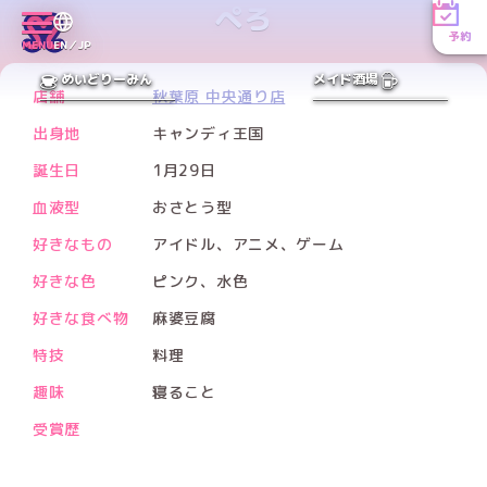
ぺろ
予約
MENU
EN／JP
PREV
NEXT
めいどりーみん
メイド酒場
店舗
秋葉原 中央通り店
出身地
キャンディ王国
誕生日
1月29日
血液型
おさとう型
好きなもの
アイドル、アニメ、ゲーム
好きな色
ピンク、水色
好きな食べ物
麻婆豆腐
特技
料理
趣味
寝ること
受賞歴