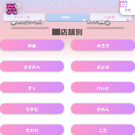
メイド一覧
予約
MENU
EN／JP
メイド一覧
店舗別
50音順
めいどりーみん
メイド酒場
店舗別
めあ
めろり
Xアカウント
Xアカウント
ささみ★
おとは
Xアカウント
すぅ
けいと
Xアカウント
Xアカウント
りずむ
かれん
Xアカウント
Xアカウント
ちわわ
こた