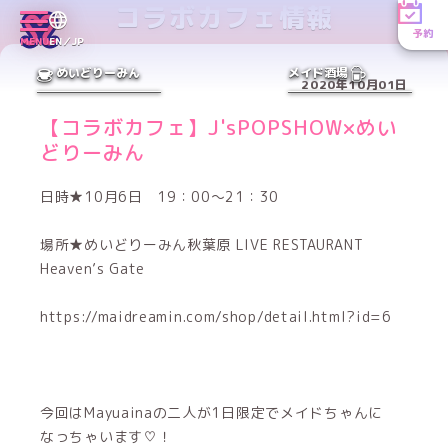
コラボカフェ情報
予約
MENU
EN／JP
めいどりーみん
メイド酒場
2020年10月01日
【コラボカフェ】J'sPOPSHOW×めい
どりーみん
日時★10月6日 19：00～21：30
場所★めいどりーみん秋葉原 LIVE RESTAURANT
Heaven’s Gate
https://maidreamin.com/shop/detail.html?id=6
今回はMayuainaの二人が1日限定でメイドちゃんに
なっちゃいます♡！