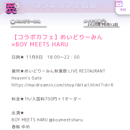
コラボカフェ情報
予約
MENU
EN／JP
めいどりーみん
メイド酒場
2020年10月12日
【コラボカフェ】めいどりーみん
×BOY MEETS HARU
日時★ 11月8日 18:00～22：00
場所★めいどりーみん秋葉原 LIVE RESTAURANT
Heaven’s Gate
https://maidreamin.com/shop/detail.html?id=6
料金★1h/入国料700円＋1オーダー
出演★
BOY MEETS HARU @boymeetsharu
春桜 ゆめ