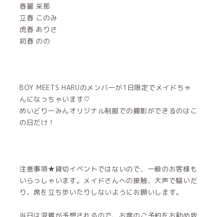
春麗 采那
立春 このみ
虎春 ありさ
初春 のの
BOY MEETS HARUのメンバーが1日限定でメイドちゃ
んになっちゃいます♡
めいどりーみんオリジナル制服での撮影ができるのはこ
の日だけ！
注意事項★貸切イベントではないので、一般のお客様も
いらっしゃいます。メイドさんへの接触、大声で騒いだ
り、席を立ち歩いたりしないようにお願いします。
当日は混雑が予想されるので、お席のご予約をお勧め致