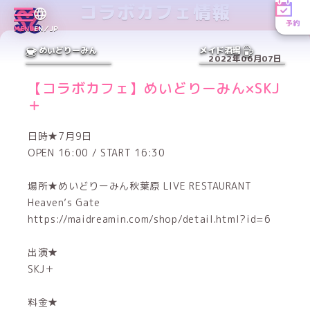
コラボカフェ情報
予約
MENU
EN／JP
めいどりーみん
メイド酒場
2022年06月07日
【コラボカフェ】めいどりーみん×SKJ
＋
日時★7月9日
OPEN 16:00 / START 16:30
場所★めいどりーみん秋葉原 LIVE RESTAURANT
Heaven’s Gate
https://maidreamin.com/shop/detail.html?id=6
出演★
SKJ＋
料金★