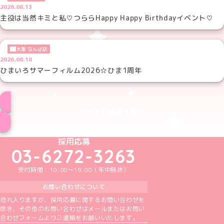
2026.08.13
主役は当然キミと私♡つららHappy Happy Birthdayイベント♡
大阪 なんば店
2026.08.10
ひまいろサマーフィルム2026☆ひま1周年
イベント情報一覧へ
めいどりーみんTikTok公式アカウント
めいどりーみんX公式アカウント
めいどりーみんInstagram公式アカウント
めいどりーみんFacebook公式アカウン
めいどりーみんYouTube公式アカ
採用応募
03-6272-3263
受付時間：10:00～19:00（年中無休）
お問い合わせについて
恐れ入りますが、採用応募に関するお問い合わせを
除き、その他のお問い合わせはメールまたはお問い
合わせフォームよりご連絡をお願いいたします。