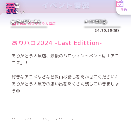
イベント情報
予約
MENU
EN／JP
めいどりーみん
メイド酒場
名古屋 ありがとう大須店
24.10.25(金)
ありハロ2024 -Last Edittion-
ありがとう大須店、最後のハロウィンイベントは「アニ
コス」！！
好きなアニメなどなど沢山お話しを聞かせてください♪
ありがとう大須での思い出をたくさん残していきましょ
う🎃
◠ . ─ · ◠ . ─ · ◠ . ─ · ◠ . ─ ·