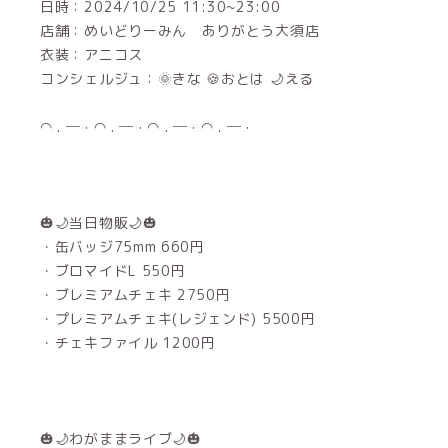
日時：2024/10/25 11:30~23:00
店舗：めいどりーみん ありがとう大須店
衣装：アニコス
コンシェルジュ：🌞きな 🍪おとは 🌙える
◠ . ─ · ◠ . ─ · ◠ . ─ · ◠ . ─ ·
🎃🌙当日物販🌙🎃
・缶バッジ75mm 660円
・ブロマイドL 550円
・ブレミアムチェキ 2750円
・プレミアムチェキ(レジェンド) 5500円
・チェキファイル 1200円
🎃🌙わがままライブ🌙🎃