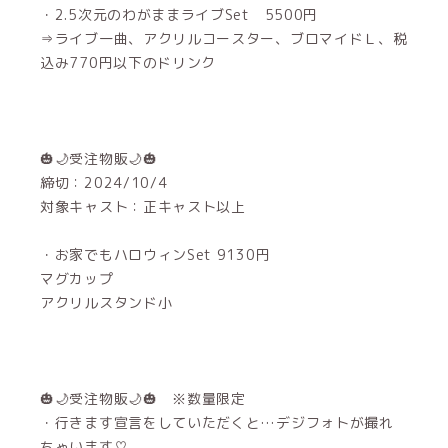
・2.5次元のわがままライブSet 5500円
⇒ライブ一曲、アクリルコースター、ブロマイドＬ、税
込み770円以下のドリンク
🎃🌙受注物販🌙🎃
締切：2024/10/4
対象キャスト：正キャスト以上
・お家でもハロウィンSet 9130円
マグカップ
アクリルスタンド小
🎃🌙受注物販🌙🎃 ※数量限定
・行きます宣言をしていただくと…デジフォトが撮れ
ちゃいます♡