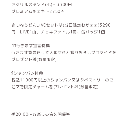
アクリルスタンド(小)…3300円
プレミアムチェキ…2750円
きつねうどんLIVEセット🦊(当日限定わがまま)3290
円…LIVE1曲、チェキファイル1冊、缶バッジ1個
🙋‍♀️行きます宣言特典
行きます宣言をして入国すると撮りおろしブロマイドを
プレゼント🎁(数量限定)
🍾シャンパン特典
税込11000円以上のシャンパン又はタペストリーのご
注文で限定チャームをプレゼント🎁(数量限定)
🌟20:00〜お楽しみ会を開催🌟