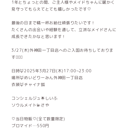
1年とちょっとの間、ご主人様やメイドちゃんに暖かく
見守ってもらえてとても嬉しかったです♡
最後の日まで精一杯お給仕頑張りたいです！
たくさんの出会いや経験を通して、立派なメイドさんに
成長できたかなと思います！
3/27(木)外神田一丁目店へのご入国お待ちしておりま
す✊🏻💞
日時🦊2025年3月27日(木)17:00~23:00
場所🦊めいどりーみん外神田一丁目店
衣装🦊チャイナ狐
コンシェルジュ🌟しいふ
ソウルメイト💫さや
♡当日物販♡(全て数量限定)
ブロマイド…550円