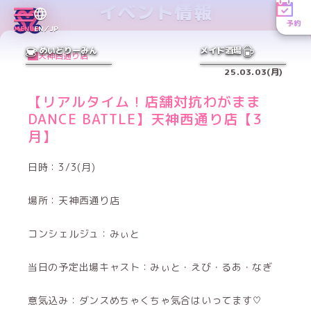
イベント情報
予約
MENU
EN／JP
めいどりーみん
メイド酒場
天神西通り店
25.03.03(月)
【リアルタイム！店舗対抗わがまま
DANCE BATTLE】天神西通り店【3
月】
日時：3/3(月)
場所：天神西通り店
コンシェルジュ：みぃと
当日の予定出場キャスト：みぃと・えび・るあ・なぎ
意気込み：ダンスめちゃくちゃ気合はいってます♡