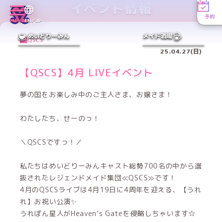
イベント情報
予約
MENU
EN／JP
めいどりーみん
メイド酒場
QSCS
25.04.27(日)
【QSCS】4月 LIVEイベント
夢の国をお楽しみ中のご主人さま、お嬢さま！
わたしたち、せーのっ！
＼QSCSですっ！／
私たちはめいどりーみんキャスト総勢700名の中から選
抜されたレジェンドメイド集団≪QSCS≫です！
4月のQSCSライブは4月19日に4周年を迎える、【うれ
れ】お祝い公演✨
うれぽん星人がHeaven’s Gateを侵略しちゃいます☆