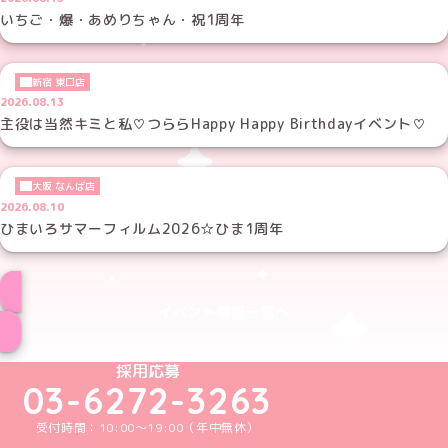
いちご・爆・あめりちゃん・祝1周年
新宿 東口店
2026.08.13
主役は当然キミと私♡つららHappy Happy Birthdayイベント♡
大阪 なんば店
2026.08.10
ひまいろサマーフィルム2026☆ひま1周年
イベント情報一覧へ
めいどりーみんTikTok公式アカウント
めいどりーみんX公式アカウント
めいどりーみんInstagram公式アカウント
めいどりーみんFacebook公式アカウン
めいどりーみんYouTube公式アカ
採用応募
03-6272-3263
受付時間：10:00～19:00（年中無休）