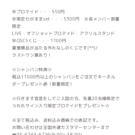
🌸ブロマイド・・・550円
🌸限定わがままset・・・5300円 ※各メンバー数量
限定
LIVE・オフショットブロマイド・アクリルスタンド
🌸QSCSくじ・・・1100円
豪華景品が当たる外れなしのくじです(^^)/
ラストワン賞あり！
☆シャンパン特典☆
税込11000円以上のシャンパンをご注文でキーホル
ダープレゼント🎁（数量限定）
☆行きます宣言をしてご入国の方、先着20名様限定で
うれれサイン入り限定ブロマイドをプレゼント☆
※全て税込み、送料込み価格での表記です。
お問い合わせは全国共通カスタマーセンターまで
☎03-6744-6726(9:00～18:00)