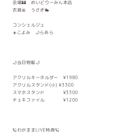
会場🏰 めいどりーみん本店
衣装🎀 うさぎ🐇
コンシェルジュ
☀️こよみ 🌙らあら
🌙当日物販🌙
アクリルキーホルダー ¥1980
アクリルスタンド(小) ¥3300
スマホスタンド ¥3300
チェキファイル ¥1200
🪐わがままLIVE特典🪐