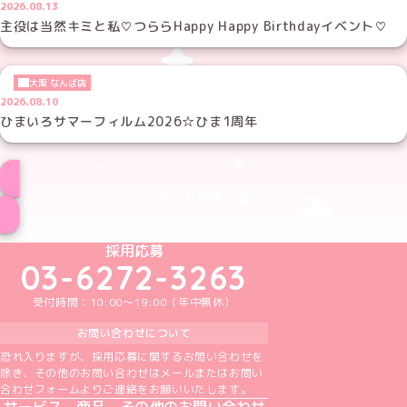
2026.08.13
主役は当然キミと私♡つららHappy Happy Birthdayイベント♡
大阪 なんば店
2026.08.10
ひまいろサマーフィルム2026☆ひま1周年
イベント情報一覧へ
めいどりーみんTikTok公式アカウント
めいどりーみんX公式アカウント
めいどりーみんInstagram公式アカウント
めいどりーみんFacebook公式アカウン
めいどりーみんYouTube公式アカ
採用応募
03-6272-3263
受付時間：10:00～19:00（年中無休）
お問い合わせについて
恐れ入りますが、採用応募に関するお問い合わせを
除き、その他のお問い合わせはメールまたはお問い
合わせフォームよりご連絡をお願いいたします。
サービス、商品、その他のお問い合わせ