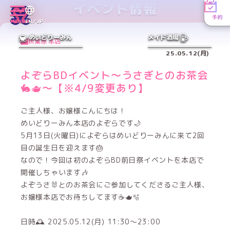
イベント情報
予約
MENU
EN／JP
めいどりーみん
メイド酒場
秋葉原 本店
25.05.12(月)
よぞらBDイベント〜うさぎとのお茶会
🐇🫖〜【※4/9変更あり】
ご主人様、お嬢様こんにちは！
めいどりーみん本店のよぞらです🌙
5月13日(火曜日)によぞらはめいどりーみんに来て2回
目の誕生日を迎えます🎂
なので！今回は初のよぞらBD前日祭イベントを本店で
開催しちゃいます🎶
よぞうさ🐰とのお茶会にご参加してくださるご主人様、
お嬢様本店でお待ちしてます☕️🫖🫧
日時🕰️ 2025.05.12(月) 11:30〜23:00