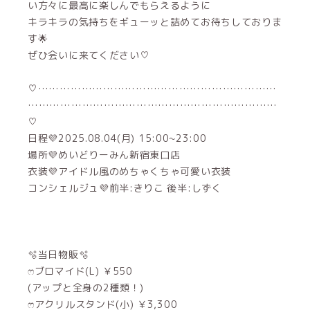
い方々に最高に楽しんでもらえるように
キラキラの気持ちをギューッと詰めてお待ちしておりま
す🌟
ぜひ会いに来てください♡
♡…………………………………………………………
……………………………………………………………
♡
日程💜2025.08.04(月) 15:00~23:00
場所💜めいどりーみん新宿東口店
衣装💜アイドル風のめちゃくちゃ可愛い衣装
コンシェルジュ💜前半:きりこ 後半:しずく
🫧当日物販🫧
ෆ‪ブロマイド(L) ￥550
(アップと全身の2種類！)
ෆ‪アクリルスタンド(小) ￥3,300