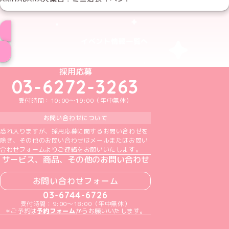
イベント情報一覧へ
めいどりーみんTikTok公式アカウント
めいどりーみんX公式アカウント
めいどりーみんInstagram公式アカウント
めいどりーみんFacebook公式アカウン
めいどりーみんYouTube公式アカ
採用応募
03-6272-3263
受付時間：10:00～19:00（年中無休）
お問い合わせについて
恐れ入りますが、採用応募に関するお問い合わせを
除き、その他のお問い合わせはメールまたはお問い
合わせフォームよりご連絡をお願いいたします。
サービス、商品、その他のお問い合わせ
お問い合わせフォーム
03-6744-6726
受付時間：9:00～18:00（年中無休）
＊ご予約は
予約フォーム
からお願いいたします。