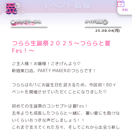
イベント情報
予約
MENU
EN／JP
めいどりーみん
メイド酒場
新宿 東口店
25.08.04(月)
つらら生誕祭２０２５～つららと夏
Fes！～
ご主人様！お嬢様！ごきげんよう♡
新宿東口店、PARTY MAKERのつららです！
つららは8/1にお誕生日を迎えるため、今回初！BDイ
ベントを開催させていただくことになりました♡
初めての生誕祭のコンセプトは夏Fes！
去年よりも成長したつららと一緒に、暑い夏にも負けな
いくらいおっきな声だしましょう！！
これまで支えてくれた方々、そしてこれから出会う新し