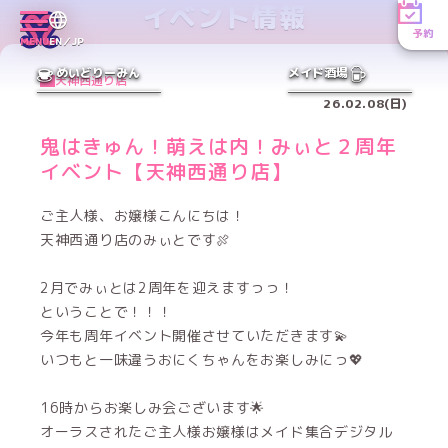
イベント情報
予約
MENU
EN／JP
めいどりーみん
メイド酒場
天神西通り店
26.02.08(日)
鬼はきゅん！萌えは内！みぃと２周年
イベント【天神西通り店】
ご主人様、お嬢様こんにちは！
天神西通り店のみぃとです🍖
2月でみぃとは2周年を迎えますっっ！
ということで！！！
今年も周年イベント開催させていただきます💫
いつもと一味違うおにくちゃんをお楽しみにっ💖
16時からお楽しみ会ございます🌟
オーラスされたご主人様お嬢様はメイド集合デジタル