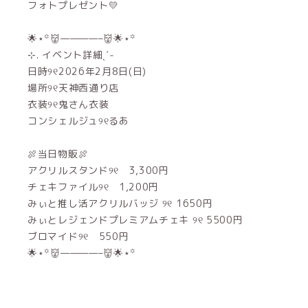
フォトプレゼント💛
🌟⋆꙳👹————–👹🌟⋆꙳
⊹. イベント詳細ˎˊ˗
日時୨୧2026年2月8日(日)
場所୨୧天神西通り店
衣装୨୧鬼さん衣装
コンシェルジュ୨୧るあ
🍖当日物販🍖
アクリルスタンド୨୧ 3,300円
チェキファイル୨୧ 1,200円
みぃと推し活アクリルバッジ ୨୧ 1650円
みぃとレジェンドプレミアムチェキ ୨୧ 5500円
ブロマイド୨୧ 550円
🌟⋆꙳👹————–👹🌟⋆꙳