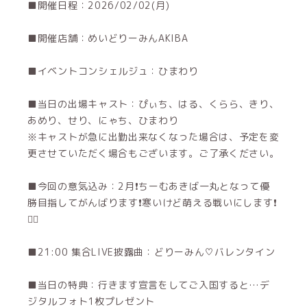
■開催日程：2026/02/02(月)
■開催店舗：めいどりーみんAKIBA
■イベントコンシェルジュ：ひまわり
■当日の出場キャスト：ぴぃち、はる、くらら、きり、
あめり、せり、にゃち、ひまわり
※キャストが急に出勤出来なくなった場合は、予定を変
更させていただく場合もございます。ご了承ください。
■今回の意気込み：2月❗️ちーむあきば一丸となって優
勝目指してがんばります❗️寒いけど萌える戦いにします❗️
❤️‍🔥
■21:00 集合LIVE披露曲：どりーみん♡バレンタイン
■当日の特典：行きます宣言をしてご入国すると…デ
ジタルフォト1枚プレゼント