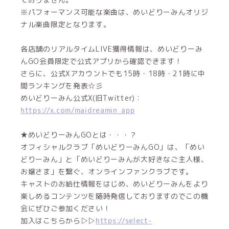
※パフォーマンス可能な楽曲は、めいどりーみんオリジ
ナル楽曲限定となります。
各店舗のリアルタイムLIVE獲得情報は、めいどりーみ
んGO会員限定で公式アプリから確認できます！
さらに、公式Xアカウントでも15時・18時・21時に中
間ランキングを発表☆彡
めいどりーみん公式X(旧Twitter)：
https://x.com/maidreamin_app
★めいどりーみんGOとは・・・？
オフィシャルクラブ「めいどりーみんGO」は、「めい
どりーみん」と「めいどりーみんが大好きなご主人様、
お嬢さま」を繋ぐ、オンラインファンクラブです。
キャストのお給仕情報をはじめ、めいどりーみんをより
楽しめるコンテンツを随時発信しておりますのでこの機
会にぜひご参加ください！
加入はこちらから▷▷
https://select-