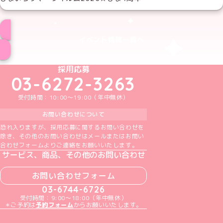
イベント情報一覧へ
めいどりーみんTikTok公式アカウント
めいどりーみんX公式アカウント
めいどりーみんInstagram公式アカウント
めいどりーみんFacebook公式アカウン
めいどりーみんYouTube公式アカ
採用応募
03-6272-3263
受付時間：10:00～19:00（年中無休）
お問い合わせについて
恐れ入りますが、採用応募に関するお問い合わせを
除き、その他のお問い合わせはメールまたはお問い
合わせフォームよりご連絡をお願いいたします。
サービス、商品、その他のお問い合わせ
お問い合わせフォーム
03-6744-6726
受付時間：9:00～18:00（年中無休）
＊ご予約は
予約フォーム
からお願いいたします。