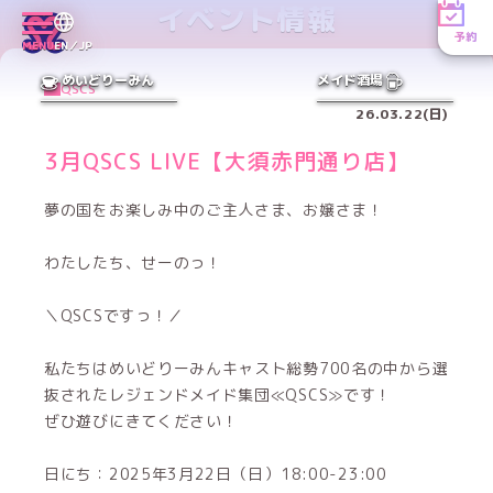
イベント情報
予約
MENU
EN／JP
めいどりーみん
メイド酒場
QSCS
26.03.22(日)
3月QSCS LIVE【大須赤門通り店】
夢の国をお楽しみ中のご主人さま、お嬢さま！
わたしたち、せーのっ！
＼QSCSですっ！／
私たちはめいどりーみんキャスト総勢700名の中から選
抜されたレジェンドメイド集団≪QSCS≫です！
ぜひ遊びにきてください！
日にち：2025年3月22日（日）18:00-23:00