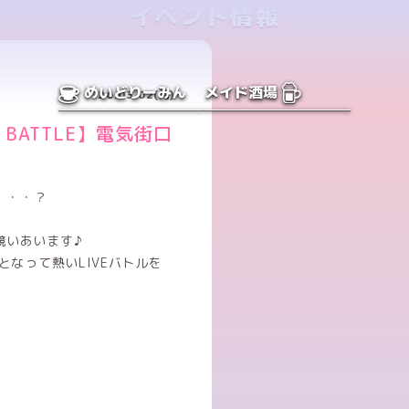
イベント情報
めいどりーみん
メイド酒場
26.03.02(月)
BATTLE】電気街口
は・・・？
競いあいます♪
となって熱いLIVEバトルを