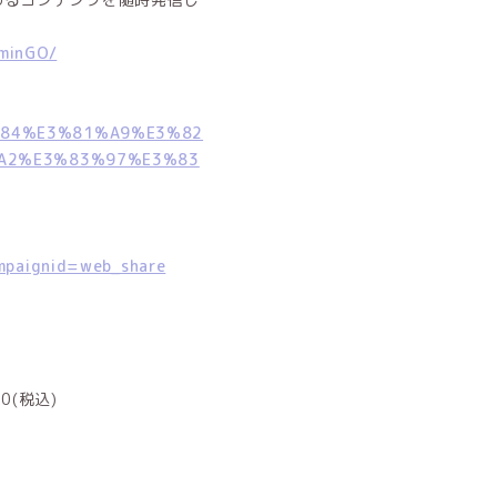
aminGO/
81%84%E3%81%A9%E3%82
A2%E3%83%97%E3%83
ampaignid=web_share
0(税込)