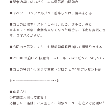
■開催店舗：めいどりーみん電気街口駅前店
■イベントコンシェルジュ：前半しゃけ、後半まふる
■当日の出場キャスト：しゃけ、たる、まふる、みこ
※キャストが急に出勤出来なくなった場合は、予定を変更さ
す。ご了承ください。
■今回の意気込み：ちーむ駅前初優勝目指して頑張ります🔥
■21:00 集合LIVE披露曲：∞エール 〜いつだってFor you〜
■当日の特典：行きます宣言→ソロチェキ1枚プレゼント🎁
✼••┈┈┈┈┈┈┈┈┈┈┈┈┈┈┈┈┈┈••✼
■応援方法
①店舗に入国して応援！
応援したい店舗にご入国して、対象メニューを注文で応援いた