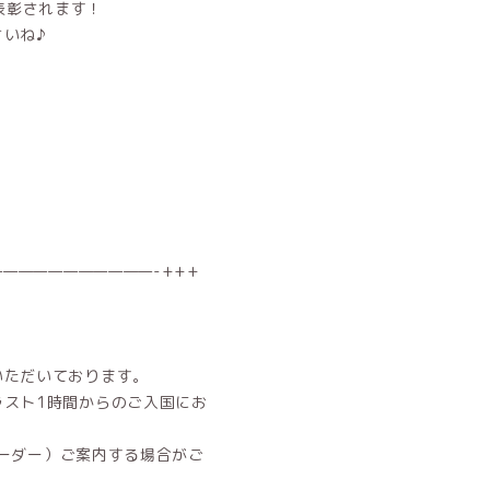
で表彰されます！
いね♪
——————————-+++
。
いただいております。
ラスト1時間からのご入国にお
オーダー）ご案内する場合がご