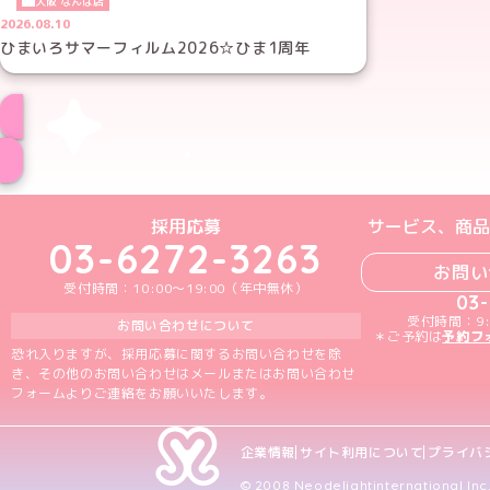
大阪 なんば店
2026.08.10
ひまいろサマーフィルム2026☆ひま1周年
めいどりーみんTikTok公式アカウン
めいどりーみんX公式アカウント
めいどりーみんInstagra
めいどりーみんFace
めいどりーみんY
採用応募
サービス、商品
03-6272-3263
お問い
受付時間：10:00～19:00（年中無休）
03
受付時間：9:
お問い合わせについて
＊ご予約は
予約フ
恐れ入りますが、採用応募に関するお問い合わせを除
き、その他のお問い合わせはメールまたはお問い合わせ
フォームよりご連絡をお願いいたします。
企業情報
サイト利用について
プライバ
© 2008 Neodelightinternational Inc