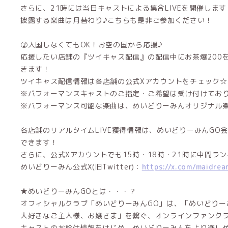
さらに、21時には当日キャストによる集合LIVEを開催します
披露する楽曲は月替わり♪こちらも是非ご参加ください！
②入国しなくてもOK！お空の国から応援♪
応援したい店舗の『ツイキャス配信』の配信中にお茶爆200を
きます！
ツイキャス配信情報は各店舗の公式Xアカウントをチェック☆
※パフォーマンスキャストのご指定・ご希望は受け付けてお
※パフォーマンス可能な楽曲は、めいどりーみんオリジナル
各店舗のリアルタイムLIVE獲得情報は、めいどりーみんGO
できます！
さらに、公式Xアカウントでも15時・18時・21時に中間ラ
めいどりーみん公式X(旧Twitter)：
https://x.com/maidrea
★めいどりーみんGOとは・・・？
オフィシャルクラブ「めいどりーみんGO」は、「めいどりー
大好きなご主人様、お嬢さま」を繋ぐ、オンラインファンク
キャストのお給仕情報をはじめ、めいどりーみんをより楽し