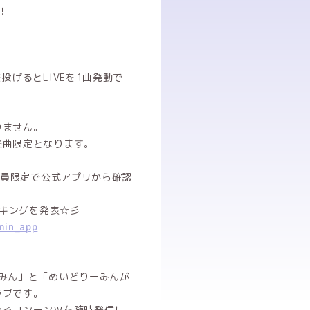
！
投げるとLIVEを1曲発動で
りません。
楽曲限定となります。
会員限定で公式アプリから確認
ンキングを発表☆彡
min_app
みん」と「めいどりーみんが
ラブです。
めるコンテンツを随時発信し