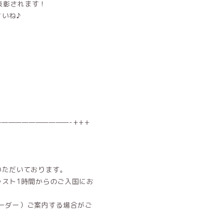
で表彰されます！
いね♪
——————————-+++
。
いただいております。
ラスト1時間からのご入国にお
オーダー）ご案内する場合がご