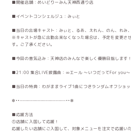
■開催店舗：めいどりーみん天神西通り店
■イベントコンシェルジュ：みぃと
■当日の出場キャスト：みぃと、るあ、えれん、のん、れみ
※キャストが急に出勤出来なくなった場合は、予定を変更さ
す。ご了承ください。
■今回の意気込み：天神店のみんなで楽しく優勝目指します
■21:00 集合LIVE披露曲：∞エール 〜いつだってFor you〜
■当日の特典：わがままライブ1曲につきランダムオフショッ
✼••┈┈┈┈┈┈┈┈┈┈┈┈┈┈┈┈┈┈••✼
■応援方法
①店舗に入国して応援！
応援したい店舗にご入国して、対象メニューを注文で応援いた