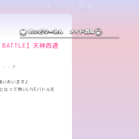
イベント情報
めいどりーみん
メイド酒場
26.03.02(月)
BATTLE】天神西通
は・・・？
競いあいます♪
となって熱いLIVEバトルを