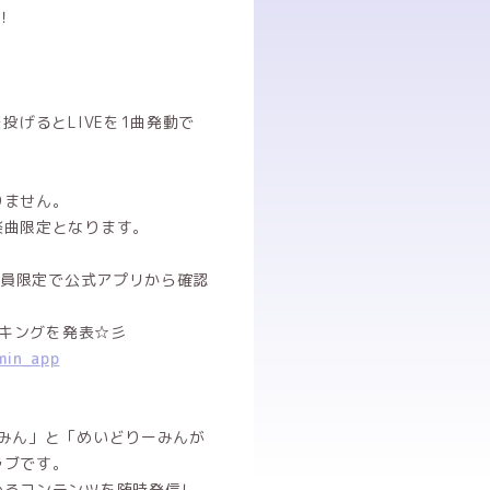
！
投げるとLIVEを1曲発動で
りません。
楽曲限定となります。
会員限定で公式アプリから確認
ンキングを発表☆彡
min_app
みん」と「めいどりーみんが
ラブです。
めるコンテンツを随時発信し