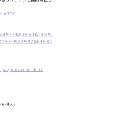
aminGO/
81%84%E3%81%A9%E3%82
A2%E3%83%97%E3%83
ampaignid=web_share
0(税込)