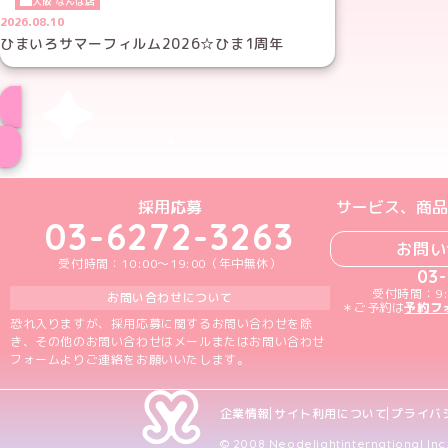
大阪 なんば店
2026.08.10
ひまいろサマーフィルム2026☆ひま1周年
めいどりーみんTikTok公式アカウン
めいどりーみんX公式アカウント
めいどりーみんInstagra
めいどりーみんFace
めいどりーみんY
採用応募
サービス、商品
03-6272-3263
お問い
受付時間：10:00～19:00（年中無休）
03
受付時間：9:
お問い合わせについて
＊ご予約は
予約フ
恐れ入りますが、採用応募に関するお問い合わせを除
き、その他のお問い合わせはメールまたはお問い合わせ
フォームよりご連絡をお願いいたします。
企業情報
サイト利用について
プライバ
© 2008 Neodelightinternational Inc