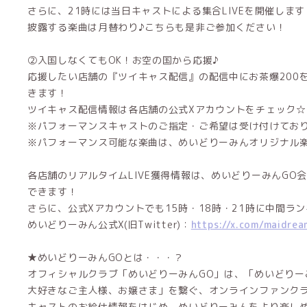
さらに、21時には当日キャストによる集合LIVEを開催します
披露する楽曲は月替わり♪こちらも是非ご参加ください！
②入国しなくてもOK！お空の国から応援♪
応援したい店舗の『ツイキャス配信』の配信中にお茶爆200を
きます！
ツイキャス配信情報は各店舗の公式Xアカウントをチェック☆
※パフォーマンスキャストのご指定・ご希望は受け付けてお
※パフォーマンス可能な楽曲は、めいどりーみんオリジナル
各店舗のリアルタイムLIVE獲得情報は、めいどりーみんGO
できます！
さらに、公式Xアカウントでも15時・18時・21時に中間ラ
めいどりーみん公式X(旧Twitter)：
https://x.com/maidrea
★めいどりーみんGOとは・・・？
オフィシャルクラブ「めいどりーみんGO」は、「めいどりー
大好きなご主人様、お嬢さま」を繋ぐ、オンラインファンク
キャストのお給仕情報をはじめ、めいどりーみんをより楽し