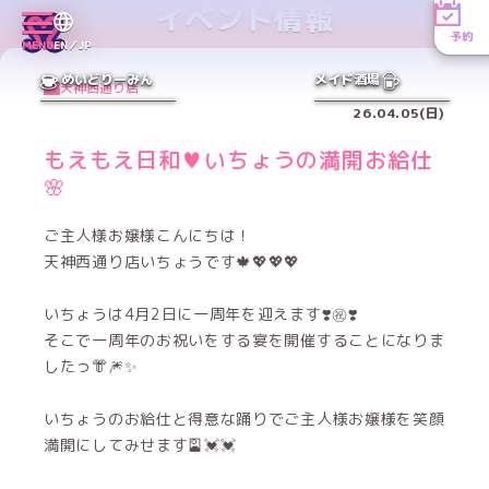
イベント情報
予約
MENU
EN／JP
めいどりーみん
メイド酒場
天神西通り店
26.04.05(日)
もえもえ日和♥いちょうの満開お給仕
🌸
ご主人様お嬢様こんにちは！
天神西通り店いちょうです🍁💖💖💖
いちょうは4月2日に一周年を迎えます❣️㊗️❣️
そこで一周年のお祝いをする宴を開催することになりま
したっ👘🎆✨️
いちょうのお給仕と得意な踊りでご主人様お嬢様を笑顔
満開にしてみせます🎴💓💓