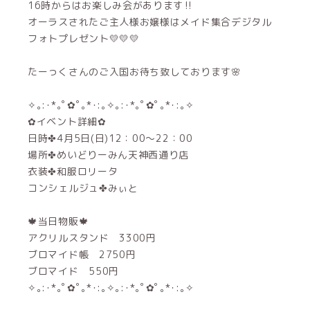
16時からはお楽しみ会があります‼️
オーラスされたご主人様お嬢様はメイド集合デジタル
フォトプレゼント💛💛💛
たーっくさんのご入国お待ち致しております🌸
✧｡:･*｡ﾟ✿ﾟ｡*･:｡✧｡:･*｡ﾟ✿ﾟ｡*･:｡✧
✿イベント詳細✿
日時✤4月5日(日)12：00～22：00
場所✤めいどりーみん天神西通り店
衣装✤和服ロリータ
コンシェルジュ✤みぃと
🍁当日物販🍁
アクリルスタンド 3300円
ブロマイド帳 2750円
ブロマイド 550円
✧｡:･*｡ﾟ✿ﾟ｡*･:｡✧｡:･*｡ﾟ✿ﾟ｡*･:｡✧