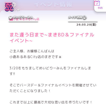
イベント情報
予約
MENU
EN／JP
めいどりーみん
メイド酒場
小倉 あるあるCity店
26.03.20(金)
また逢う日まで~まきBD＆ファイナル
イベント~
ご主人様、お嬢様こんばんは
小倉あるあるCity店のまきです☀️
3/20をもちましてめいどりーみんをファイナルしま
す!!
そこでバースデー＆ファイナルイベントを開催させてい
ただくことになりました！
これまで以上に最高で大切な思い出を作りたいです！