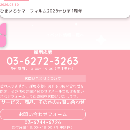
2026.08.10
ひまいろサマーフィルム2026☆ひま1周年
イベント情報一覧へ
めいどりーみんTikTok公式アカウント
めいどりーみんX公式アカウント
めいどりーみんInstagram公式アカウント
めいどりーみんFacebook公式アカウン
めいどりーみんYouTube公式アカ
採用応募
03-6272-3263
受付時間：10:00～19:00（年中無休）
お問い合わせについて
恐れ入りますが、採用応募に関するお問い合わせを
除き、その他のお問い合わせはメールまたはお問い
合わせフォームよりご連絡をお願いいたします。
サービス、商品、その他のお問い合わせ
お問い合わせフォーム
03-6744-6726
受付時間：9:00～18:00（年中無休）