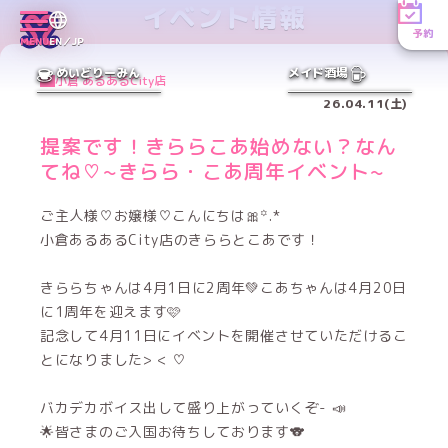
イベント情報
予約
MENU
EN／JP
めいどりーみん
メイド酒場
小倉 あるあるCity店
26.04.11(土)
提案です！きららこあ始めない？なん
てね♡~きらら・こあ周年イベント~
ご主人様♡お嬢様♡こんにちは🎀꙳.*
小倉あるあるCity店のきららとこあです！
きららちゃんは4月1日に2周年💚こあちゃんは4月20日
に1周年を迎えます🩷
記念して4月11日にイベントを開催させていただけるこ
とになりました> < ♡
バカデカボイス出して盛り上がっていくぞ- 📣
🌟皆さまのご入国お待ちしております🐨