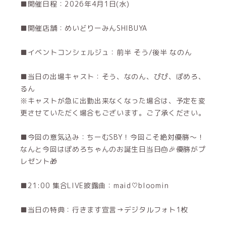
■開催日程：2026年4月1日(水)
■開催店舗：めいどりーみんSHIBUYA
■イベントコンシェルジュ：前半 そう/後半 なのん
■当日の出場キャスト：そう、なのん、ぴぴ、ぽめろ、
るん
※キャストが急に出勤出来なくなった場合は、予定を変
更させていただく場合もございます。ご了承ください。
■今回の意気込み：ちーむSBY！今回こそ絶対優勝〜！
なんと今回はぽめろちゃんのお誕生日当日🎂🎉優勝がプ
レゼント🎁
■21:00 集合LIVE披露曲：maid♡bloomin
■当日の特典：行きます宣言→デジタルフォト1枚