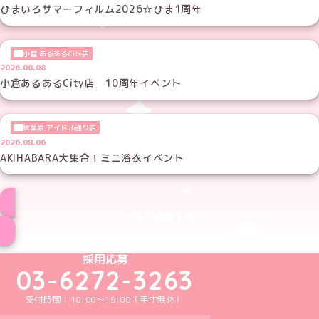
ひまいろサマーフィルム2026☆ひま1周年
小倉 あるあるCity店
2026.08.08
小倉あるあるCity店 10周年イベント
秋葉原 アイドル通り店
2026.08.06
AKIHABARA大集合！ミニ浴衣イベント
イベント情報一覧へ
めいどりーみんTikTok公式アカウント
めいどりーみんX公式アカウント
めいどりーみんInstagram公式アカウント
めいどりーみんFacebook公式アカウン
めいどりーみんYouTube公式アカ
採用応募
03-6272-3263
受付時間：10:00～19:00（年中無休）