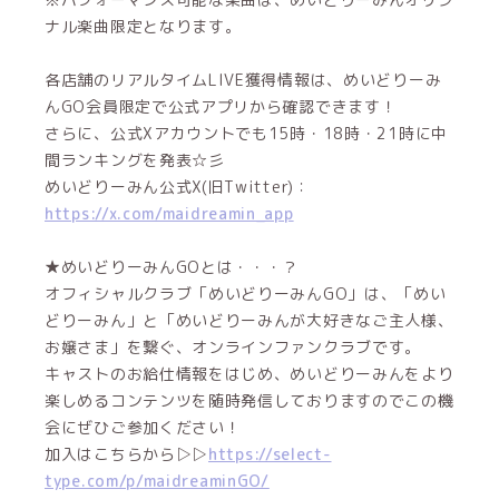
ナル楽曲限定となります。
各店舗のリアルタイムLIVE獲得情報は、めいどりーみ
んGO会員限定で公式アプリから確認できます！
さらに、公式Xアカウントでも15時・18時・21時に中
間ランキングを発表☆彡
めいどりーみん公式X(旧Twitter)：
https://x.com/maidreamin_app
★めいどりーみんGOとは・・・？
オフィシャルクラブ「めいどりーみんGO」は、「めい
どりーみん」と「めいどりーみんが大好きなご主人様、
お嬢さま」を繋ぐ、オンラインファンクラブです。
キャストのお給仕情報をはじめ、めいどりーみんをより
楽しめるコンテンツを随時発信しておりますのでこの機
会にぜひご参加ください！
加入はこちらから▷▷
https://select-
type.com/p/maidreaminGO/