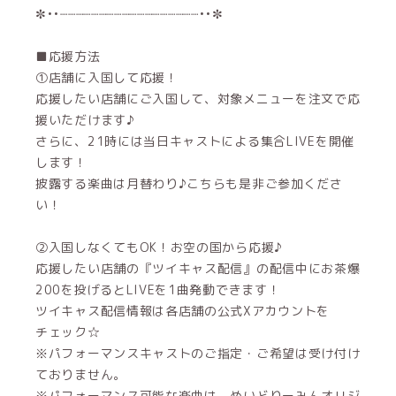
✼••┈┈┈┈┈┈┈┈┈┈┈┈┈┈┈┈┈┈••✼
■応援方法
①店舗に入国して応援！
応援したい店舗にご入国して、対象メニューを注文で応
援いただけます♪
さらに、21時には当日キャストによる集合LIVEを開催
します！
披露する楽曲は月替わり♪こちらも是非ご参加くださ
い！
②入国しなくてもOK！お空の国から応援♪
応援したい店舗の『ツイキャス配信』の配信中にお茶爆
200を投げるとLIVEを1曲発動できます！
ツイキャス配信情報は各店舗の公式Xアカウントを
チェック☆
※パフォーマンスキャストのご指定・ご希望は受け付け
ておりません。
※パフォーマンス可能な楽曲は、めいどりーみんオリジ