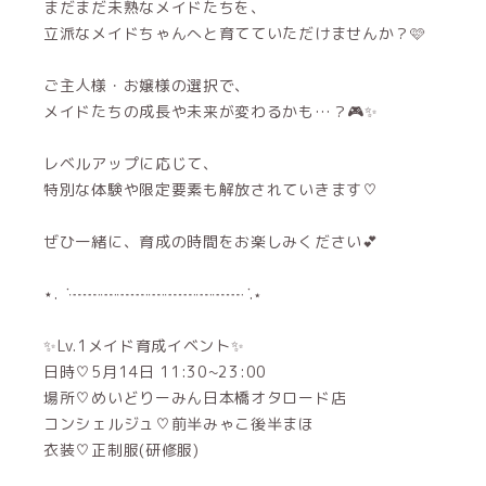
まだまだ未熟なメイドたちを、
立派なメイドちゃんへと育てていただけませんか？🩷
ご主人様・お嬢様の選択で、
メイドたちの成長や未来が変わるかも…？🎮✨
レベルアップに応じて、
特別な体験や限定要素も解放されていきます♡
ぜひ一緒に、育成の時間をお楽しみください💕
⋆. ݁ ┈┈┈┈┈┈┈┈┈┈┈ ݁.⋆
✨Lv.1メイド育成イベント✨
日時♡5月14日 11:30~23:00
場所♡めいどりーみん日本橋オタロード店
コンシェルジュ♡前半みゃこ後半まほ
衣装♡正制服(研修服)