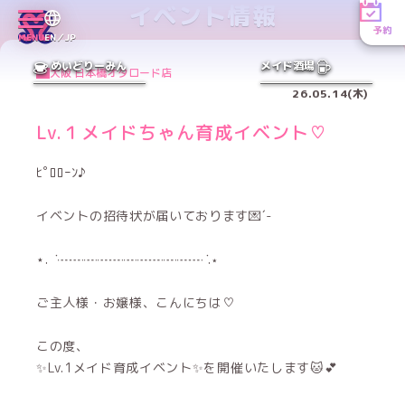
イベント情報
予約
MENU
EN／JP
めいどりーみん
メイド酒場
大阪 日本橋オタロード店
26.05.14(木)
Lv.１メイドちゃん育成イベント♡
ﾋﾟﾛﾛｰﾝ♪
イベントの招待状が届いております💌´-
⋆. ݁ ┈┈┈┈┈┈┈┈┈┈┈ ݁.⋆
ご主人様・お嬢様、こんにちは♡
この度、
✨Lv.1メイド育成イベント✨を開催いたします🐱💕