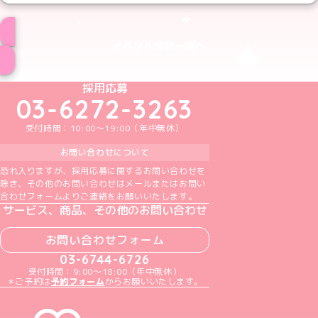
イベント情報一覧へ
めいどりーみんTikTok公式アカウント
めいどりーみんX公式アカウント
めいどりーみんInstagram公式アカウント
めいどりーみんFacebook公式アカウン
めいどりーみんYouTube公式アカ
採用応募
03-6272-3263
受付時間：10:00～19:00（年中無休）
お問い合わせについて
恐れ入りますが、採用応募に関するお問い合わせを
除き、その他のお問い合わせはメールまたはお問い
合わせフォームよりご連絡をお願いいたします。
サービス、商品、その他のお問い合わせ
お問い合わせフォーム
03-6744-6726
受付時間：9:00～18:00（年中無休）
＊ご予約は
予約フォーム
からお願いいたします。