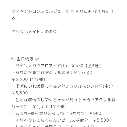
♡イベントコンシェルジュ：前半 きりこ🦋 後半ちゃま
🐧
♡ソウルメイト：のの🤍
‪🩵 当日物販‪ 🩵
・サイン入り♡ブロマイド(L)：￥550【全4種】
・あなたを見守るアクリルスタンド♡(小)：
￥3,300【全2種】
・そばにいれば寂しくない♡アクリルスタンド♡(中)：
￥5,390
・色んな表情のしずくちゃんが見れちゃう!?アクリル顔
バッジ♡：￥1,650【全4種】
・あっち~夏を乗り切ろうね♡うちわ♡：￥660
・ふりふりしてたくさんアピール♩手旗♡：￥5,500
・しずくちゃんお手製♡プレミアムチェキ♡：