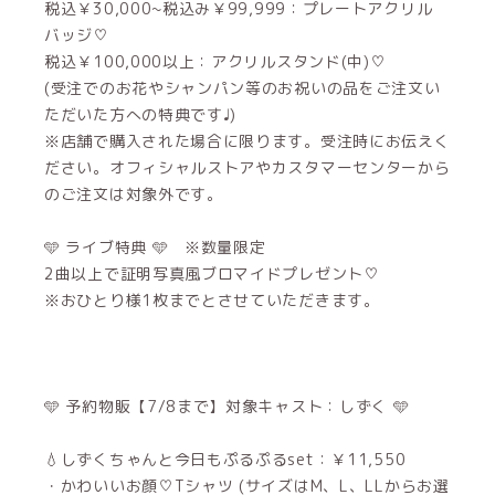
税込￥30,000~税込み￥99,999：プレートアクリル
バッジ♡
税込￥100,000以上：アクリルスタンド(中)♡
(受注でのお花やシャンパン等のお祝いの品をご注文い
ただいた方への特典です♩)
※店舗で購入された場合に限ります。受注時にお伝えく
ださい。オフィシャルストアやカスタマーセンターから
のご注文は対象外です。
🩵 ライブ特典 🩵 ※数量限定
2曲以上で証明写真風ブロマイドプレゼント♡
※おひとり様1枚までとさせていただきます。
🩵 予約物販【7/8まで】対象キャスト：しずく 🩵
‪💧‬しずくちゃんと今日もぷるぷるset：￥11,550
・かわいいお顔♡Tシャツ (サイズはM、L、LLからお選