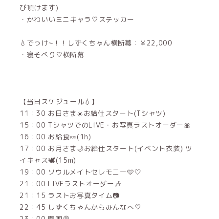
び頂けます)
・かわいいミニキャラ♡ステッカー
‪💧‬でっけ~！！しずくちゃん横断幕：￥22,000
・寝そべり♡横断幕
【当日スケジュール‪💧‬】
11：30 お日さま☀️お給仕スタート‪‪(Tシャツ)
15：00 TシャツでのLIVE・お写真ラストオーダー🎀
16：00 お給食🍬(1h)
17：00 お月さま🌙お給仕スタート(イベント衣装) ツ
イキャス🕊(15m)
19：00 ソウルメイトセレモニー🩵🤍
21：00 LIVEラストオーダー🎶
21：15 ラストお写真タイム📷
22：45 しずくちゃんからみんなへ♡
23：00 閉国💭