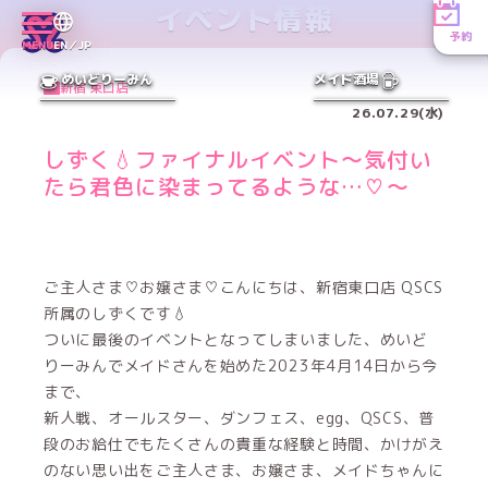
イベント情報
予約
MENU
EN／JP
めいどりーみん
メイド酒場
新宿 東口店
26.07.29(水)
しずく‪💧‬ファイナルイベント〜気付い
たら君色に染まってるような…♡〜
ご主人さま♡お嬢さま♡こんにちは、新宿東口店 QSCS
所属のしずくです‪💧‬
ついに最後のイベントとなってしまいました、めいど
りーみんでメイドさんを始めた2023年4月14日から今
まで、
新人戦、オールスター、ダンフェス、egg、QSCS、普
段のお給仕でもたくさんの貴重な経験と時間、かけがえ
のない思い出をご主人さま、お嬢さま、メイドちゃんに