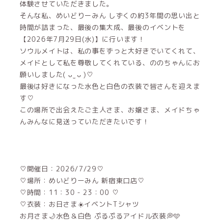
体験させていただきました。
そんな私、めいどりーみん しずくの約3年間の思い出と
時間が詰まった、最後の集大成、最後のイベントを
【2026年7月29日(水)】に行います！
ソウルメイトは、私の事をずっと大好きでいてくれて、
メイドとして私を尊敬してくれている、ののちゃんにお
願いしました( ᴗ ̫ ᴗ )♡
最後は好きになった水色と白色の衣装で皆さんを迎えま
す♡
この場所で出会えたご主人さま、お嬢さま、メイドちゃ
んみんなに見送っていただきたいです！
♡開催日：2026/7/29♡
♡場所：めいどりーみん 新宿東口店♡
♡時間：11：30 - 23：00 ♡
♡衣装：お日さま☀️イベントTシャツ
お月さま🌙水色＆白色 ぷるぷるアイドル衣装💭🩵