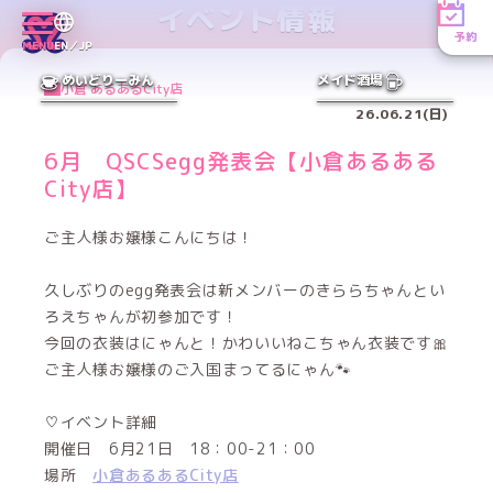
イベント情報
予約
MENU
EN／JP
めいどりーみん
メイド酒場
小倉 あるあるCity店
26.06.21(日)
6月 QSCSegg発表会【小倉あるある
City店】
ご主人様お嬢様こんにちは！
久しぶりのegg発表会は新メンバーのきららちゃんとい
ろえちゃんが初参加です！
今回の衣装はにゃんと！かわいいねこちゃん衣装です🎀
ご主人様お嬢様のご入国まってるにゃん🐾
♡イベント詳細
開催日 6月21日 18：00-21：00
場所
小倉あるあるCity店