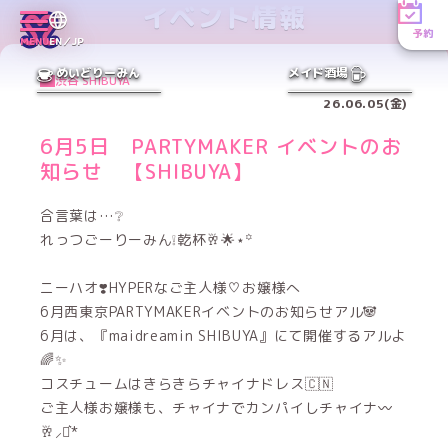
イベント情報
予約
MENU
EN／JP
めいどりーみん
メイド酒場
渋谷 SHIBUYA
26.06.05(金)
6月5日 PARTYMAKER イベントのお
知らせ 【SHIBUYA】
合言葉は…❔
れっつごーりーみん❕乾杯🥂🌟⋆꙳
ニーハオ❣️HYPERなご主人様♡お嬢様へ
6月西東京PARTYMAKERイベントのお知らせアル🐼
6月は、『maidreamin SHIBUYA』にて開催するアルよ
🌈✨
コスチュームはきらきらチャイナドレス🇨🇳
ご主人様お嬢様も、チャイナでカンパイしチャイナ〰️
🥂⸝⋆͛*