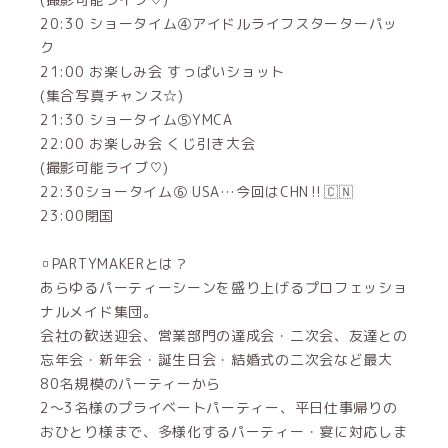
20:30 ショータイム④アイドルライフスターターパッ
ク
21:00 お楽しみ会 すっぱいショット
(集合写真チャンス☆)
21:30 ショータイム⑤YMCA
22:00 お楽しみ会 くじ引き大会
(撮影可能ライブ♡)
22:30ショータイム⑥ USA…今回はCHN‼️🇨🇳
23:00閉国
▫️PARTYMAKERとは？
あらゆるパーティーシーンを盛り上げるプロフェッショ
ナルメイド集団。
会社の歓送迎会、営業部門の達成会・二次会、友達との
忘年会・新年会・誕生日会・結婚式の二次会など最大
80名規模のパーティーから
2～3名様のプライベートパーティー、平日仕事帰りの
おひとり様まで、多様化するパーティー・宴に対応しま