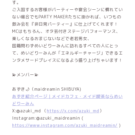
す。
ご入国するお客様がパーティーや宴会シーンに慣れてい
ない場合でもPARTY MAKERたちに掛かれば、いつもの
飲み会を『非日常パーティー』に仕上げてくれます！
MCはもちろん、オタ芸付きステージパフォーマンス、
楽しくなるおまじないなどで老若男女、
国籍問わずめいどりーみんに訪れるすべての人にとっ
て、めいどりーみんが「エネルギーチャージ」できるエ
ンタメサードプレイスになるよう盛り上げちゃいます！
💫メンバー💫
あずき🌙（maidreamin SHIBUYA)
あずき紹介ページ｜メイドカフェ・メイド喫茶ならめい
どりーみん
X:@azuki_md （
https://x.com/azuki_md
）
Instagram:@azuki_maidreamin (
https://www.instagram.com/azuki_maidreamin/
)