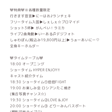
🐼特典🐼※各種数量限定
行きます宣言▶︎にーはお♪ランチェキ
フリータイム入国▶︎しぇしぇ☆ブロマイド
ショット3杯▶︎ がんべい！ラミカ
ライブ2曲発動▶︎いーある♫デジフォト
しゅわぽん(税込み19,800円以上)▶︎うぉーあいにー♡
全身キーホルダー
🐼タイムテーブル🐼
18:00 オープニング
ショータイム HYPER ENJOY!!
キャスト紹介タイム
18:30 ショータイム①倍倍FIGHT
19:00 お楽しみ会 ロシアンたこ焼き
(集合写真チャンス☆)
19:30 ショータイム②LOVE＆JOY
20:00 ショータイム③ どりーみんパスポート
(撮影可能ライブ♡)