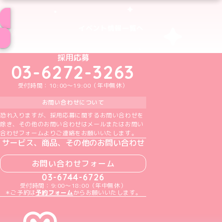
イベント情報一覧へ
めいどりーみんTikTok公式アカウント
めいどりーみんX公式アカウント
めいどりーみんInstagram公式アカウント
めいどりーみんFacebook公式アカウン
めいどりーみんYouTube公式アカ
採用応募
03-6272-3263
受付時間：10:00～19:00（年中無休）
お問い合わせについて
恐れ入りますが、採用応募に関するお問い合わせを
除き、その他のお問い合わせはメールまたはお問い
合わせフォームよりご連絡をお願いいたします。
サービス、商品、その他のお問い合わせ
お問い合わせフォーム
03-6744-6726
受付時間：9:00～18:00（年中無休）
＊ご予約は
予約フォーム
からお願いいたします。