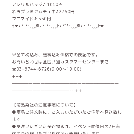
アクリルバッジ♪ 1650円
れみプレミアムチェキ♪2750円
ブロマイド♪ 550円
†❤⋆*¨*•.¸¸♬⋆*¨*•.¸¸♪⋆*¨*•.¸¸♬⋆*¨*•.¸¸♪❤
※全て税込み、送料込み価格での表記です。
お問い合わせは全国共通カスタマーセンターまで
☎03-6744-6726(9:00～19:00)
+++
——————————————————————————
——————————————-+++
【商品発送の注意事項について】
●商品ご注文時に、ご入力いただいたご住所へ発送致し
ます。
●受注いただいた予約物販は、イベント開催日の2日前
迄にご登録いただいた住所へ発送いたします。