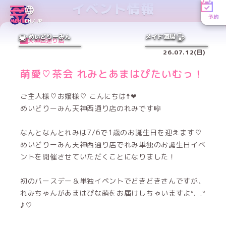
イベント情報
予約
MENU
EN／JP
めいどりーみん
メイド酒場
天神西通り店
26.07.12(日)
萌愛♡茶会 れみとあまはぴたいむっ！
ご主人様♡お嬢様♡ こんにちは☨❤
めいどりーみん天神西通り店のれみです🎼
なんとなんとれみは7/6で1歳のお誕生日を迎えます♡
めいどりーみん天神西通り店でれみ単独のお誕生日イベ
ントを開催させていただくことになりました！
初のバースデー＆単独イベントでどきどきさんですが、
れみちゃんがあまはぴな萌をお届けしちゃいますよᐡ. .ᐡ
♪♡