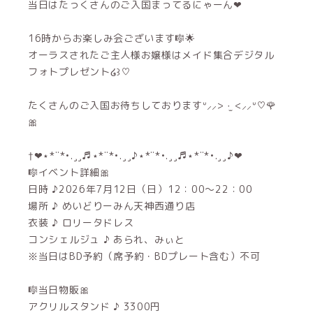
当日はたっくさんのご入国まってるにゃーん❤
16時からお楽しみ会ございます🎼🌟
オーラスされたご主人様お嬢様はメイド集合デジタル
フォトプレゼント໒꒱♡
たくさんのご入国お待ちしておりますᐡ⸝⸝> ·̫ <⸝⸝ᐡ♡🌹
🎀
†❤⋆*¨*•.¸¸♬⋆*¨*•.¸¸♪⋆*¨*•.¸¸♬⋆*¨*•.¸¸♪❤
🎼イベント詳細🎀
日時 ♪2026年7月12日（日）12：00～22：00
場所 ♪ めいどりーみん天神西通り店
衣装 ♪ ロリータドレス
コンシェルジュ ♪ あられ、みぃと
※当日はBD予約（席予約・BDプレート含む）不可
🎼当日物販🎀
アクリルスタンド ♪ 3300円