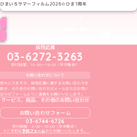
ひまいろサマーフィルム2026☆ひま1周年
イベント情報一覧へ
めいどりーみんTikTok公式アカウント
めいどりーみんX公式アカウント
めいどりーみんInstagram公式アカウント
めいどりーみんFacebook公式アカウン
めいどりーみんYouTube公式アカ
採用応募
03-6272-3263
受付時間：10:00～19:00（年中無休）
お問い合わせについて
恐れ入りますが、採用応募に関するお問い合わせを
除き、その他のお問い合わせはメールまたはお問い
合わせフォームよりご連絡をお願いいたします。
サービス、商品、その他のお問い合わせ
お問い合わせフォーム
03-6744-6726
受付時間：9:00～18:00（年中無休）
＊ご予約は
予約フォーム
からお願いいたします。