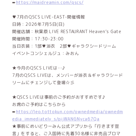
➨
https://maidreamin.com/qscs/
♥7月のQSCS LIVE-EAST-開催情報
日時：2026年7月5日(日)
開催店舗：秋葉原 LIVE RESTAURANT Heaven’s Gate
開催時間：17:30-23:00
当日衣装：1部♥浴衣 2部♥ギャラクシードリーム
イベントコンシェルジュ：みおん
★今月のQSCS LIVEは…♪
7月のQSCS LIVEは、メンバーが浴衣＆ギャラクシード
リームにチェンジして登場☆彡
★QSCS LIVEは事前のご予約がおすすめです♪
お席のご予約はこちらから
➨
https://leo.tottokun.com/ownedmedia/ownedm
edia_immediately_s/pijWANGNyca67Qa
★事前にめいどりーみん公式アプリから「行きます宣
言」をすると、ご入国時に先着30名様に非売品ブロマ