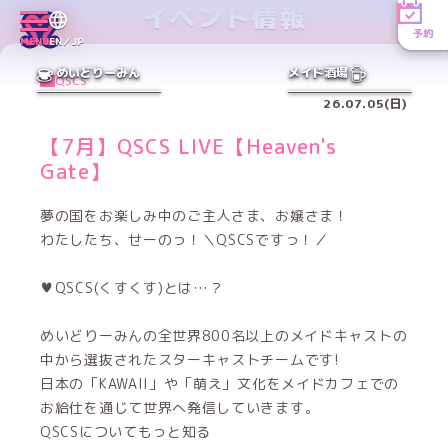
イベント情報
予約
MENU
EN／JP
めいどりーみん
メイド酒場
QSCS
26.07.05(日)
【7月】QSCS LIVE【Heaven's
Gate】
夢の国をお楽しみ中のご主人さま、お嬢さま！
わたしたち、せーのっ！＼QSCSですっ！／
♥QSCS(くすくす)とは…？
めいどりーみんの全世界800名以上のメイドキャストの
中から選抜されたスターキャストチームです!
日本の「KAWAII」や「萌え」文化をメイドカフェでの
お給仕を通じて世界へ発信していきます。
QSCSについてもっと知る